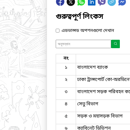
গুরুত্বপূর্ণ লিংকস
এডভান্সড অপশনগুলো দেখান
নং
১
বাংলাদেশ ব্যাংক
২
ঢাকা ট্রান্সপোর্ট কো-অরডি
৩
বাংলাদেশ সড়ক পরিবহন কর
৪
সেতু বিভাগ
৫
সড়ক ও মহাসড়ক বিভাগ
৬
ক্যাবিনেট ডিভিশন