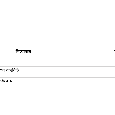
শিরোনাম
নেশন অথরিটি
্পোরেশন