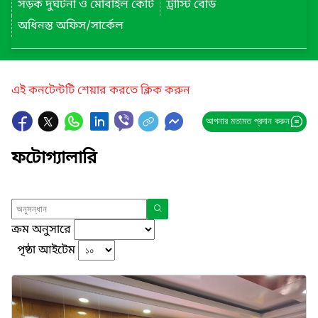
সড়ক দুর্ঘটনা ও মোবাইল কোর্ট
ট্রাস্টি বোর্ড
অধিনস্ত অফিস/সার্কেল
এই কনটেন্টটি শেয়ার করতে ক্লিক করুন
আপনার মতামত প্রদান করুন
ফটোগ্যালারি
ক্রম অনুসারে
পৃষ্ঠা আইটেম