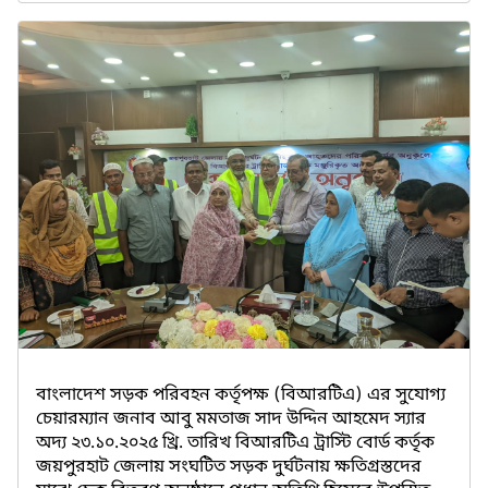
বাংলাদেশ সড়ক পরিবহন কর্তৃপক্ষ (বিআরটিএ) এর সুযোগ্য
চেয়ারম্যান জনাব আবু মমতাজ সাদ উদ্দিন আহমেদ স্যার
অদ্য ২৩.১০.২০২৫ খ্রি. তারিখ বিআরটিএ ট্রাস্টি বোর্ড কর্তৃক
জয়পুরহাট জেলায় সংঘটিত সড়ক দুর্ঘটনায় ক্ষতিগ্রস্তদের