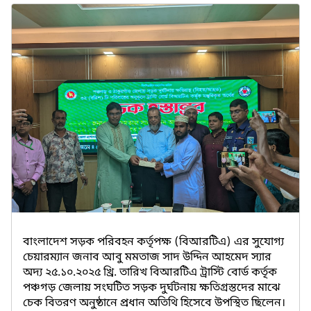
বাংলাদেশ সড়ক পরিবহন কর্তৃপক্ষ (বিআরটিএ) এর সুযোগ্য
চেয়ারম্যান জনাব আবু মমতাজ সাদ উদ্দিন আহমেদ স্যার
অদ্য ২৫.১০.২০২৫ খ্রি. তারিখ বিআরটিএ ট্রাস্টি বোর্ড কর্তৃক
পঞ্চগড় জেলায় সংঘটিত সড়ক দুর্ঘটনায় ক্ষতিগ্রস্তদের মাঝে
চেক বিতরণ অনুষ্ঠানে প্রধান অতিথি হিসেবে উপস্থিত ছিলেন।