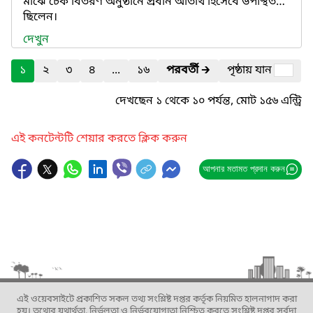
মাঝে চেক বিতরণ অনুষ্ঠানে প্রধান অতিথি হিসেবে উপস্থিত
ছিলেন।
দেখুন
১
২
৩
৪
...
১৬
পরবর্তী
🡲
পৃষ্ঠায় যান
দেখছেন ১ থেকে ১০ পর্যন্ত, মোট ১৫৬ এন্ট্রি
এই কনটেন্টটি শেয়ার করতে ক্লিক করুন
আপনার মতামত প্রদান করুন
এই ওয়েবসাইটে প্রকাশিত সকল তথ্য সংশ্লিষ্ট দপ্তর কর্তৃক নিয়মিত হালনাগাদ করা
হয়। তথ্যের যথার্থতা, নির্ভুলতা ও নির্ভরযোগ্যতা নিশ্চিত করতে সংশ্লিষ্ট দপ্তর সর্বদা