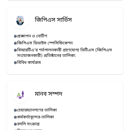
জিপিএস সার্ভিস
প্রজ্ঞাপন ও নোটিশ
জিপিএস ডিভাইস স্পেসিফিকেশন
বিআরটিএ’র শর্তপালনকারী গ্রহণযোগ্য ভিটিএস (জিপিএস
সংযোজনকারী) প্রতিষ্ঠানের তালিকা:
বিবিধ কার্যক্রম
মানব সম্পদ
চেয়ারম্যানগণের তালিকা
কর্মকর্তাবৃন্দের-তালিকা
বদলি সংক্রান্ত