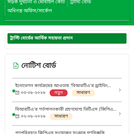
সড়ক দুর্ঘটনা ও মোবাইল কোর্ট
ট্রাস্টি বোর্ড
অধিনস্ত অফিস/সার্কেল
ট্রাস্টি বোর্ডের আর্থিক সহায়তা প্রদান
নোটিশ বোর্ড
ইনোভেশন কার্যক্রমের আওতায় ‘বিআরটিএ’র ড্রাইভিং
লাইসেন্স সংক্রান্ত সেবা সহজীকরণের উদ্দেশ্যে কর্মশালায়
০৩-০৮-২০২৬
নতুন
সাধারণ
অংশগ্রহণ (ওয়ার্কশপ-১)
বিআরটিএ’র শর্তপালনকারী গ্রহণযোগ্য ভিটিএস (জিপিএস
সংযোজনকারী) প্রতিষ্ঠানের তালিকা:
০২-০৮-২০২৬
সাধারণ
গণপরিবহনে জিপিএস সংযোজন সংক্রান্ত গণবিজ্ঞপ্তি