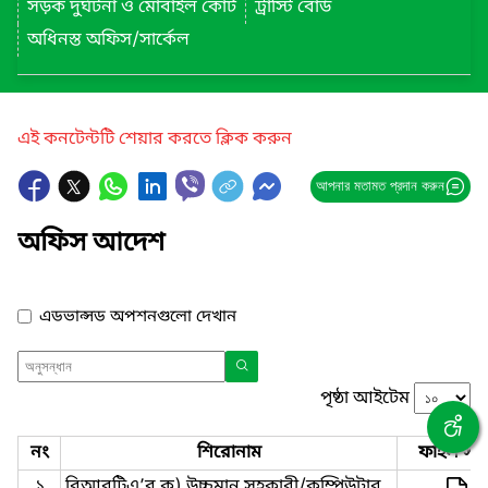
সড়ক দুর্ঘটনা ও মোবাইল কোর্ট
ট্রাস্টি বোর্ড
অধিনস্ত অফিস/সার্কেল
এই কনটেন্টটি শেয়ার করতে ক্লিক করুন
আপনার মতামত প্রদান করুন
অফিস আদেশ
এডভান্সড অপশনগুলো দেখান
পৃষ্ঠা আইটেম
নং
শিরোনাম
ফাইল সমূ
১
বিআরটিএ’র ক) উচ্চমান সহকারী/কম্পিউটার