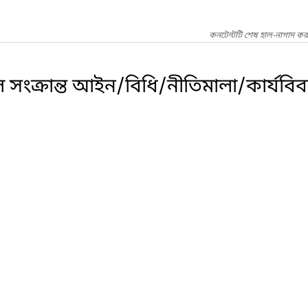
কনটেন্টটি শেষ হাল-নাগাদ করা
 সংক্রান্ত আইন/বিধি/নীতিমালা/কার্যবি